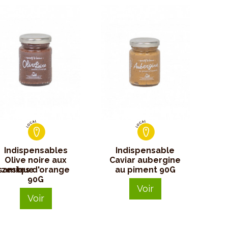
Indispensables
Indispensable
Olive noire aux
Caviar aubergine
samique
zestes d'orange
au piment 90G
90G
Voir
Voir