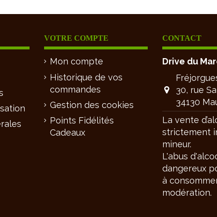
VOTRE COMPTE
CONTACT
Mon compte
Drive du Ma
Historique de vos
Fréjorgue
commandes
30, rue S
s
34130 Ma
Gestion des cookies
isation
La vente d’al
Points Fidélités
rales
strictement i
Cadeaux
mineur.
L'abus d'alco
dangereux po
à consommer
modération.