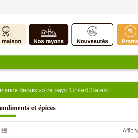
t maison
Nos rayons
Nouveautés
Prom
ande depuis votre pays (United States).
ondiments et épices
Affich