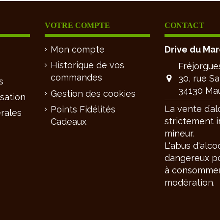
VOTRE COMPTE
CONTACT
Mon compte
Drive du Ma
Historique de vos
Fréjorgue
commandes
30, rue S
s
34130 Ma
Gestion des cookies
isation
La vente d’al
Points Fidélités
rales
strictement i
Cadeaux
mineur.
L'abus d'alco
dangereux po
à consommer
modération.