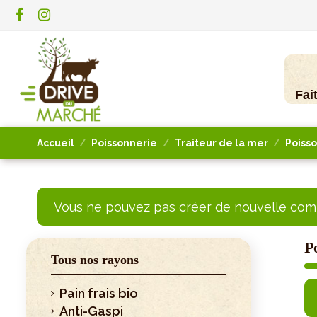
Fai
Accueil
Poissonnerie
Traiteur de la mer
Poiss
Vous ne pouvez pas créer de nouvelle comm
P
Tous nos rayons
Pain frais bio
Anti-Gaspi