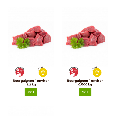
Bourguignon * environ
Bourguignon * environ
1.2 kg
0,800 kg
Voir
Voir